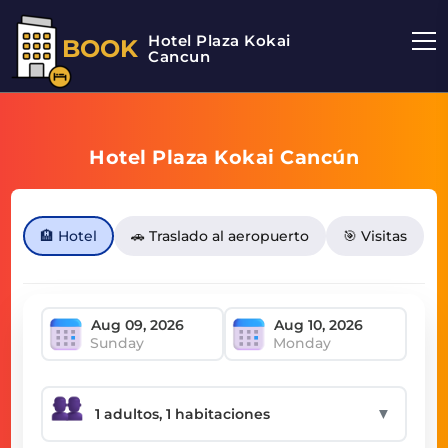
Hotel Plaza Kokai
BOOK
Cancun
Hotel Plaza Kokai Cancún
🏨 Hotel
🚗 Traslado al aeropuerto
🎯 Visitas
Sunday
Monday
▼